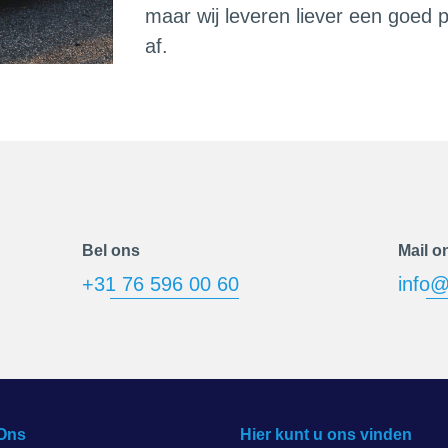
maar wij leveren liever een goed
af.
Bel ons
Mail o
+31 76 596 00 60
info@
Ons
Hier kunt u ons vinden