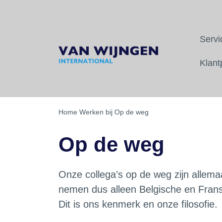
oonlijk contact
Snel antwoord
Servi
Terug
Terug
Terug
Klant
Transport van en naar Frankrijk
Ons team
Bij ons op kantoor
Transport van en naar Italië
Wie wij zijn
Op de weg
Home
Werken bij
Op de weg
Transport van en naar Zwitserl
Ons wagenpark
Als student
Op de weg
Transport van en naar Luxembu
Unieke betrouwbaarheid
Vacatures
Spoedtransport Frankrijk
Bericht van de CEO
Onze collega’s op de weg zijn allemaa
nemen dus alleen Belgische en Franse
Wijntransport Frankrijk
Kernwaarden en missie
Dit is ons kenmerk en onze filosofie.