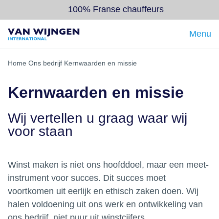
100% Franse chauffeurs
Menu
Terug
Terug
Terug
Home
Ons bedrijf
Kernwaarden en missie
Transport van en naar Frankrijk
Ons team
Bij ons op kantoor
Kernwaarden en missie
Transport van en naar Italië
Wie wij zijn
Op de weg
Transport van en naar Zwitserland
Ons wagenpark
Als student
Wij vertellen u graag waar wij
voor staan
Transport van en naar Luxemburg
Unieke betrouwbaarheid
Vacatures
Spoedtransport Frankrijk
Bericht van de CEO
Winst maken is niet ons hoofddoel, maar een meet-
instrument voor succes. Dit succes moet
Wijntransport Frankrijk
Kernwaarden en missie
voortkomen uit eerlijk en ethisch zaken doen. Wij
halen voldoening uit ons werk en ontwikkeling van
ons bedrijf, niet puur uit winstcijfers.