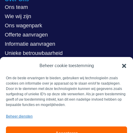
Ons team
Wie wij zijn
Ons wagenpark
Offerte aanvragen
Informatie aanvragen
Unieke betrouwbaarheid
Bericht van de CEO
Beheer cookie toestemming
Kernwaarden en missie
Om de beste ervaringen te bieden, gebruiken wij technologieën zoals
Contact
cookies om informatie over je apparaat op te slaan en/of te raadplegen.
Door in te stemmen met deze technologieën kunnen wij gegevens zoals
Hier kunt u ons vinden
surfgedrag of unieke ID's op deze site verwerken. Als je geen toestemming
geeft of uw toestemming intrekt, kan dit een nadelige invloed hebben op
Hazeldonk 6467
bepaalde functies en mogelijkheden.
4836 LH Breda
Beheer diensten
info@vanwijngen.nl
+31 76 596 00 60