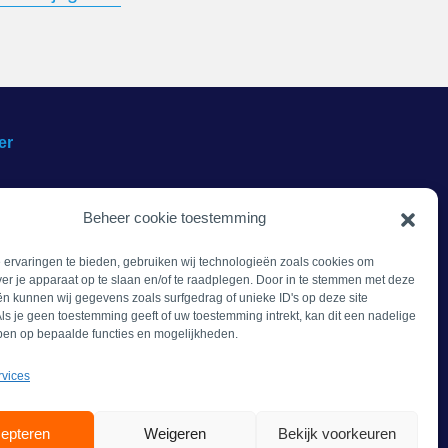
er
Beheer cookie toestemming
ervaringen te bieden, gebruiken wij technologieën zoals cookies om
ver je apparaat op te slaan en/of te raadplegen. Door in te stemmen met deze
n kunnen wij gegevens zoals surfgedrag of unieke ID's op deze site
ls je geen toestemming geeft of uw toestemming intrekt, kan dit een nadelige
ben op bepaalde functies en mogelijkheden.
rvices
epteren
Weigeren
Bekijk voorkeuren