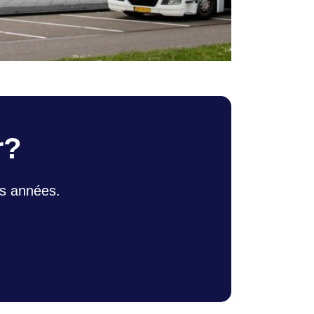
r?
rs années.