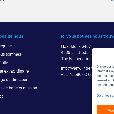
pos de nous
Ici vous pouvez nous trouv
 equipe
Hazeldonk 6467
4836 LH Breda
ous sommes
The Netherlands
lotte
Om de beste 
info@vanwijngen.nl
ité extraordinaire
informatie o
+31 76 596 00 60
technologieë
ge du directeur
verwerken. A
invloed heb
s de base et mission
Gérer les se
ct
Acc