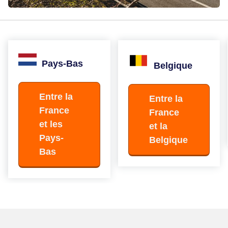
Pays-Bas
Belgique
Entre la
Entre la
France
France
et les
et la
Pays-
Belgique
Bas