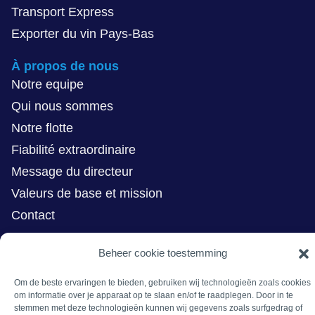
Transport Express
Exporter du vin Pays-Bas
À propos de nous
Notre equipe
Qui nous sommes
Notre flotte
Fiabilité extraordinaire
Message du directeur
Valeurs de base et mission
Contact
Ici vous pouvez nous trouver
Beheer cookie toestemming
Hazeldonk 6467
Om de beste ervaringen te bieden, gebruiken wij technologieën zoals cookies
4836 LH Breda
om informatie over je apparaat op te slaan en/of te raadplegen. Door in te
The Netherlands
stemmen met deze technologieën kunnen wij gegevens zoals surfgedrag of