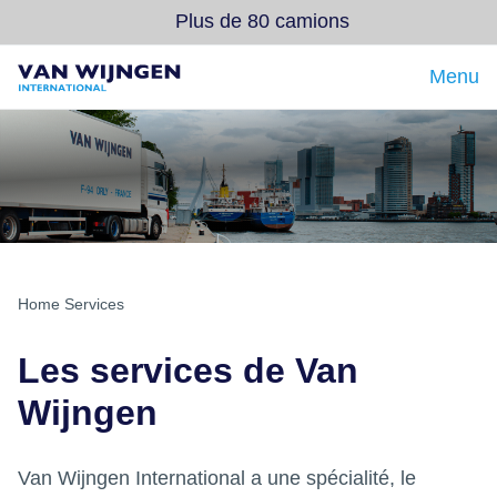
Plus de 80 camions
Menu
Dos
Dos
Dos
Transporteur Hollandais
Notre equipe
Bureau
Transport Belgique
Qui nous sommes
Étudiants
Transport Express
Notre flotte
Sur la route
Home
Services
Exporter du vin Pays-Bas
Fiabilité extraordinaire
Les services de Van
Message du directeur
Wijngen
Valeurs de base et mission
Van Wijngen International a une spécialité, le